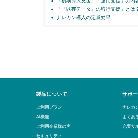
「初期導入支援」
「運用支援」の内
「『既存データ』の移行支援」とは
ナレカン導入の定量効果
製品について
サポー
ご利用プラン
ナレカ
AI機能
よくあ
ご利用企業様の声
充実サ
セキュリティ