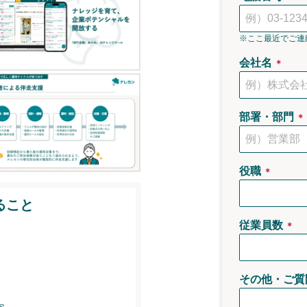
※ここ最近でご連
会社名
＊
部署・部門
＊
役職
＊
ること
従業員数
＊
その他・ご質