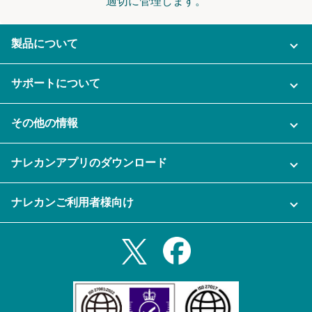
適切に管理します。
製品について
ご利用プラン
サポートについて
AI機能
ナレカンに関するお問い合わせ
その他の情報
ご利用企業様の声
よくある質問
運営会社
セキュリティ
ナレカンアプリのダウンロード
充実サポート
ナレカン公式ブログ
資料をダウンロードする
スマホ・タブレットアプリをダウンロード
ナレカンご利用者様向け
セミナー一覧
無料トライアルのお申込み
iPhoneアプリ
ログイン
業務効率化ガイド
Slack連携
Androidアプリ
利用規約
Teams連携
iPadアプリ
プライバシーポリシー
メール自動転送機能
Androidタブレットアプリ