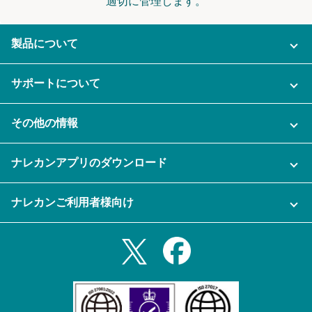
適切に管理します。
製品について
ご利用プラン
サポートについて
AI機能
ナレカンに関するお問い合わせ
その他の情報
ご利用企業様の声
よくある質問
運営会社
セキュリティ
ナレカンアプリのダウンロード
充実サポート
ナレカン公式ブログ
資料をダウンロードする
スマホ・タブレットアプリをダウンロード
ナレカンご利用者様向け
セミナー一覧
無料トライアルのお申込み
iPhoneアプリ
ログイン
業務効率化ガイド
Slack連携
Androidアプリ
利用規約
Teams連携
iPadアプリ
プライバシーポリシー
メール自動転送機能
Androidタブレットアプリ