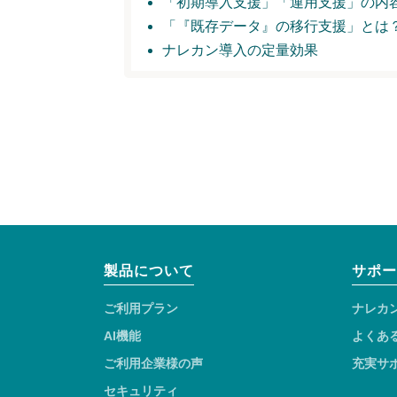
「初期導入支援」
「運用支援」の内
「『既存データ』の移行支援」とは
ナレカン導入の定量効果
製品について
サポー
ご利用プラン
ナレカ
AI機能
よくあ
ご利用企業様の声
充実サ
セキュリティ