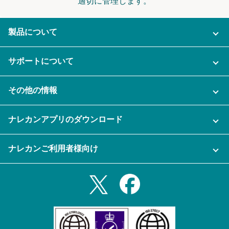
適切に管理します。
製品について
ご利用プラン
サポートについて
AI機能
ナレカンに関するお問い合わせ
その他の情報
ご利用企業様の声
よくある質問
運営会社
セキュリティ
ナレカンアプリのダウンロード
充実サポート
ナレカン公式ブログ
資料をダウンロードする
スマホ・タブレットアプリをダウンロード
ナレカンご利用者様向け
セミナー一覧
無料トライアルのお申込み
iPhoneアプリ
ログイン
業務効率化ガイド
Slack連携
Androidアプリ
利用規約
Teams連携
iPadアプリ
プライバシーポリシー
メール自動転送機能
Androidタブレットアプリ