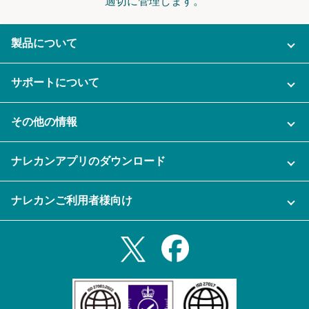
適切に管理します。
製品について
ご利用プラン
サポートについて
AI機能
ナレカンに関するお問い合わせ
その他の情報
ご利用企業様の声
よくある質問
運営会社
セキュリティ
ナレカンアプリのダウンロード
充実サポート
ナレカン公式ブログ
資料をダウンロードする
スマホ・タブレットアプリをダウンロード
ナレカンご利用者様向け
セミナー一覧
無料トライアルのお申込み
iPhoneアプリ
ログイン
業務効率化ガイド
Slack連携
Androidアプリ
利用規約
Teams連携
iPadアプリ
プライバシーポリシー
メール自動転送機能
Androidタブレットアプリ