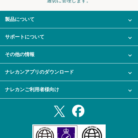
適切に管理します。
製品について
ご利用プラン
サポートについて
AI機能
ナレカンに関するお問い合わせ
その他の情報
ご利用企業様の声
よくある質問
運営会社
セキュリティ
ナレカンアプリのダウンロード
充実サポート
ナレカン公式ブログ
資料をダウンロードする
スマホ・タブレットアプリをダウンロード
ナレカンご利用者様向け
セミナー一覧
無料トライアルのお申込み
iPhoneアプリ
ログイン
業務効率化ガイド
Slack連携
Androidアプリ
利用規約
Teams連携
iPadアプリ
プライバシーポリシー
メール自動転送機能
Androidタブレットアプリ