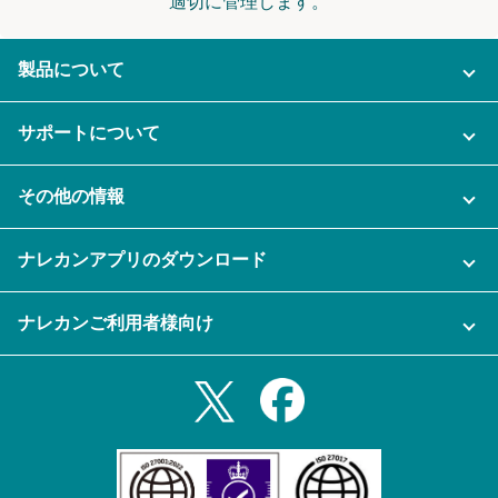
適切に管理します。
製品について
ご利用プラン
サポートについて
AI機能
ナレカンに関するお問い合わせ
その他の情報
ご利用企業様の声
よくある質問
運営会社
セキュリティ
ナレカンアプリのダウンロード
充実サポート
ナレカン公式ブログ
資料をダウンロードする
スマホ・タブレットアプリをダウンロード
ナレカンご利用者様向け
セミナー一覧
無料トライアルのお申込み
iPhoneアプリ
ログイン
業務効率化ガイド
Slack連携
Androidアプリ
利用規約
Teams連携
iPadアプリ
プライバシーポリシー
メール自動転送機能
Androidタブレットアプリ