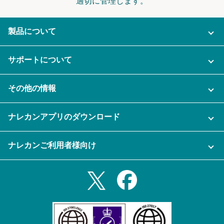
適切に管理します。
製品について
ご利用プラン
サポートについて
AI機能
ナレカンに関するお問い合わせ
その他の情報
ご利用企業様の声
よくある質問
運営会社
セキュリティ
ナレカンアプリのダウンロード
充実サポート
ナレカン公式ブログ
資料をダウンロードする
スマホ・タブレットアプリをダウンロード
ナレカンご利用者様向け
セミナー一覧
無料トライアルのお申込み
iPhoneアプリ
ログイン
業務効率化ガイド
Slack連携
Androidアプリ
利用規約
Teams連携
iPadアプリ
プライバシーポリシー
メール自動転送機能
Androidタブレットアプリ