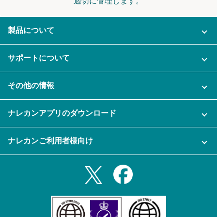
適切に管理します。
製品について
ご利用プラン
サポートについて
AI機能
ナレカンに関するお問い合わせ
その他の情報
ご利用企業様の声
よくある質問
運営会社
セキュリティ
ナレカンアプリのダウンロード
充実サポート
ナレカン公式ブログ
資料をダウンロードする
スマホ・タブレットアプリをダウンロード
ナレカンご利用者様向け
セミナー一覧
無料トライアルのお申込み
iPhoneアプリ
ログイン
業務効率化ガイド
Slack連携
Androidアプリ
利用規約
Teams連携
iPadアプリ
プライバシーポリシー
メール自動転送機能
Androidタブレットアプリ