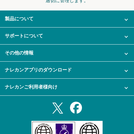
適切に管理します。
製品について
ご利用プラン
サポートについて
AI機能
ナレカンに関するお問い合わせ
その他の情報
ご利用企業様の声
よくある質問
運営会社
セキュリティ
ナレカンアプリのダウンロード
充実サポート
ナレカン公式ブログ
資料をダウンロードする
スマホ・タブレットアプリをダウンロード
ナレカンご利用者様向け
セミナー一覧
無料トライアルのお申込み
iPhoneアプリ
ログイン
業務効率化ガイド
Slack連携
Androidアプリ
利用規約
Teams連携
iPadアプリ
プライバシーポリシー
メール自動転送機能
Androidタブレットアプリ