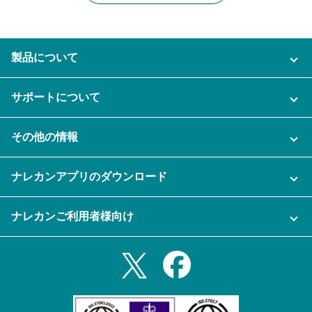
製品について
ご利用プラン
サポートについて
AI機能
ナレカンに関するお問い合わせ
その他の情報
ご利用企業様の声
よくある質問
運営会社
セキュリティ
ナレカンアプリのダウンロード
充実サポート
ナレカン公式ブログ
資料をダウンロードする
スマホ・タブレットアプリをダウンロード
ナレカンご利用者様向け
セミナー一覧
無料トライアルのお申込み
iPhoneアプリ
ログイン
業務効率化ガイド
Slack連携
Androidアプリ
利用規約
Teams連携
iPadアプリ
プライバシーポリシー