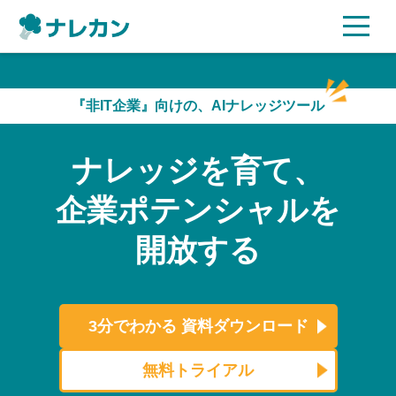
ご利用プラン
『非IT企業』向けの、AIナレッジツール
AI機能
ナレッジを育て、
ご利用企業様の声
企業ポテンシャルを
セキュリティ
開放する
充実サポート
よくある質問
3分でわかる
資料ダウンロード
資料ダウンロード
無料トライアル