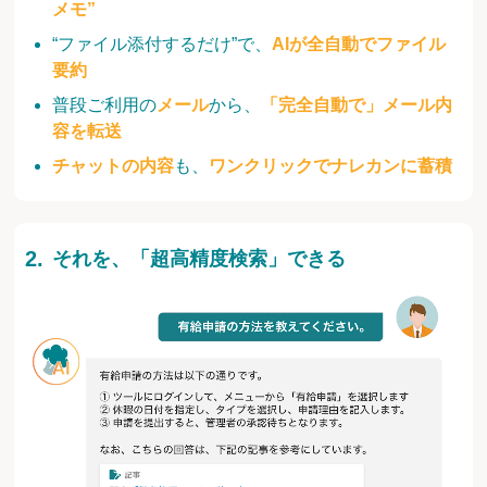
メモ”
“ファイル添付するだけ”で、
AIが全自動でファイル
要約
普段ご利用の
メール
から、
「完全自動で」メール内
容を転送
チャットの内容
も、
ワンクリックでナレカンに蓄積
それを、「超高精度検索」できる