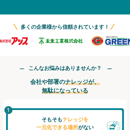
無料トライアル
ログイン
多くの企業様から信頼されています！
こんなお悩みはありませんか？
会社や部署の
ナレッジが、
無駄になっている
そもそも
ナレッジを
一元化できる場所
がない