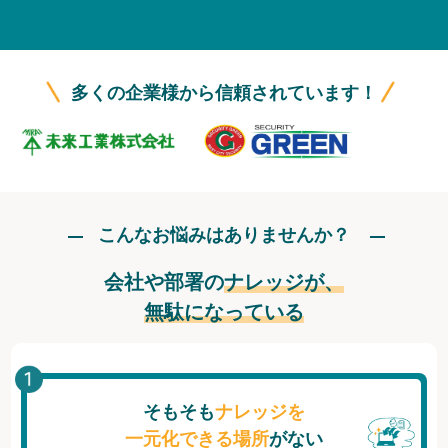
無料トライアル
ログイン
多くの企業様から信頼されています！
こんなお悩みはありませんか？
会社や部署の
ナレッジが、
無駄になっている
そもそも
ナレッジを
一元化できる場所
がない