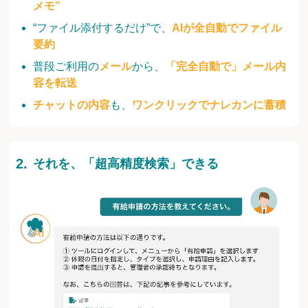
メモ”
“ファイル添付するだけ”で、
AIが全自動でファイル
要約
普段ご利用の
メール
から、
「完全自動で」メール内
容を転送
チャットの内容
も、
ワンクリックでナレカンに蓄積
それを、「超高精度検索」できる