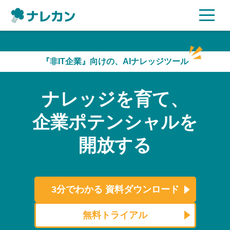
ご利用プラン
『非IT企業』向けの、AIナレッジツール
AI機能
ナレッジを育て、
ご利用企業様の声
企業ポテンシャルを
セキュリティ
開放する
充実サポート
よくある質問
3分でわかる
資料ダウンロード
資料ダウンロード
無料トライアル