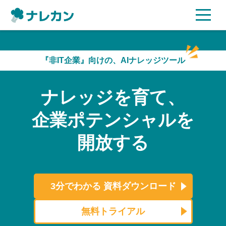
ご利用プラン
『非IT企業』向けの、AIナレッジツール
AI機能
ナレッジを育て、
ご利用企業様の声
企業ポテンシャルを
セキュリティ
開放する
充実サポート
よくある質問
3分でわかる
資料ダウンロード
資料ダウンロード
無料トライアル