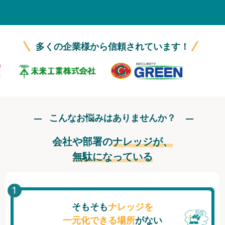
無料トライアル
ログイン
多くの企業様から信頼されています！
こんなお悩みはありませんか？
会社や部署の
ナレッジが、
無駄になっている
そもそも
ナレッジを
一元化できる場所
がない