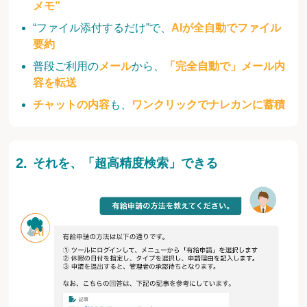
メモ”
“ファイル添付するだけ”で、
AIが全自動でファイル
要約
普段ご利用の
メール
から、
「完全自動で」メール内
容を転送
チャットの内容
も、
ワンクリックでナレカンに蓄積
それを、「超高精度検索」できる