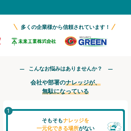
無料トライアル
ログイン
多くの企業様から信頼されています！
こんなお悩みはありませんか？
会社や部署の
ナレッジが、
無駄になっている
そもそも
ナレッジを
一元化できる場所
がない