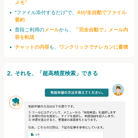
メモ”
“ファイル添付するだけ”で、
AIが全自動でファイル
要約
普段ご利用の
メール
から、
「完全自動で」メール内
容を転送
チャットの内容
も、
ワンクリックでナレカンに蓄積
それを、「超高精度検索」できる