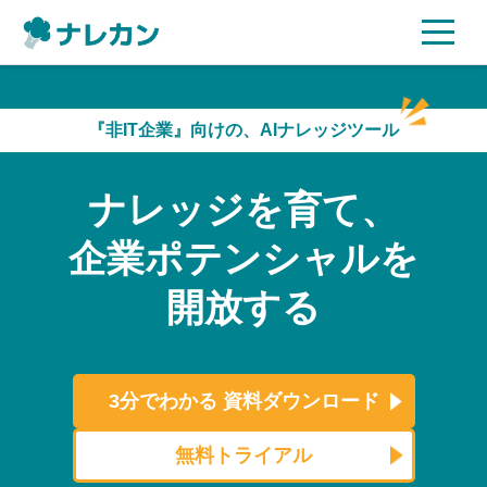
ご利用プラン
『非IT企業』向けの、AIナレッジツール
AI機能
ナレッジを育て、
ご利用企業様の声
企業ポテンシャルを
セキュリティ
開放する
充実サポート
よくある質問
3分でわかる
資料ダウンロード
資料ダウンロード
無料トライアル