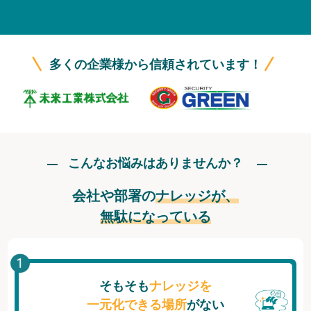
無料トライアル
ログイン
多くの企業様から信頼されています！
こんなお悩みはありませんか？
会社や部署の
ナレッジが、
無駄になっている
そもそも
ナレッジを
一元化できる場所
がない