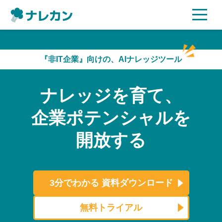
ご利用プラン
『非IT企業』向けの、AIナレッジツール
AI機能
ナレッジを育て、
ご利用企業様の声
企業ポテンシャルを
セキュリティ
開放する
充実サポート
よくある質問
3分でわかる
資料ダウンロード
資料ダウンロード
無料トライアル