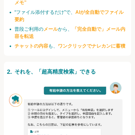
メモ”
“ファイル添付するだけ”で、
AIが全自動でファイル
要約
普段ご利用の
メール
から、
「完全自動で」メール内
容を転送
チャットの内容
も、
ワンクリックでナレカンに蓄積
それを、「超高精度検索」できる