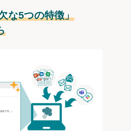
欠な
5つの特徴」
ら