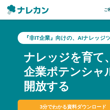
ご
『非IT企業』向けの、AIナレッジ
ナレッジを育て
企業ポテンシャ
開放する
3分でわかる資料ダウンロード