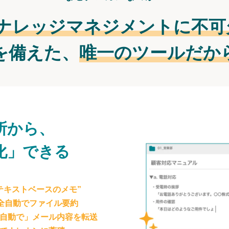
ナレッジマネジメントに不可
を備えた、
唯一のツールだか
所から、
化」できる
テキストベースのメモ”
が全自動でファイル要約
自動で」メール内容を転送