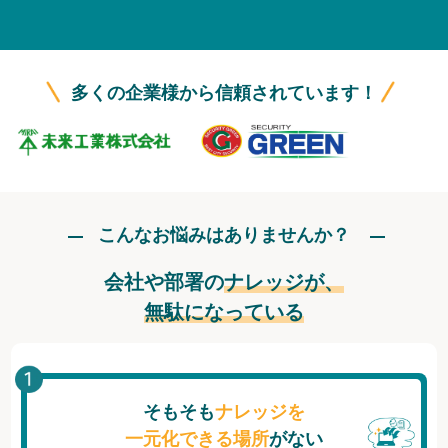
無料トライアル
ログイン
多くの企業様から信頼されています！
こんなお悩みはありませんか？
会社や部署の
ナレッジが、
無駄になっている
そもそも
ナレッジを
一元化できる場所
がない