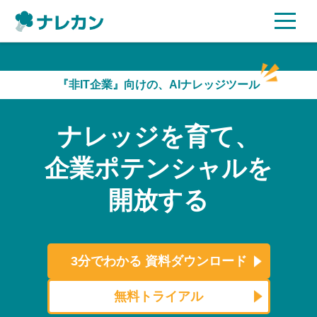
ご利用プラン
『非IT企業』向けの、AIナレッジツール
AI機能
ナレッジを育て、
ご利用企業様の声
企業ポテンシャルを
セキュリティ
開放する
充実サポート
よくある質問
3分でわかる
資料ダウンロード
資料ダウンロード
無料トライアル