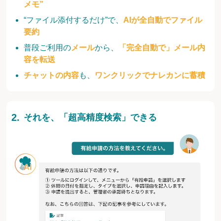
メモ”
“ファイル添付するだけ”で、
AIが全自動でファイル
要約
普段ご利用の
メール
から、
「完全自動で」メール内
容を転送
チャットの内容
も、
ワンクリックでナレカンに蓄積
それを、「超高精度検索」できる