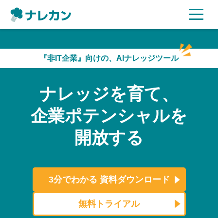
ご利用プラン
『非IT企業』向けの、AIナレッジツール
AI機能
ナレッジを育て、
ご利用企業様の声
企業ポテンシャルを
セキュリティ
開放する
充実サポート
よくある質問
3分でわかる
資料ダウンロード
資料ダウンロード
無料トライアル