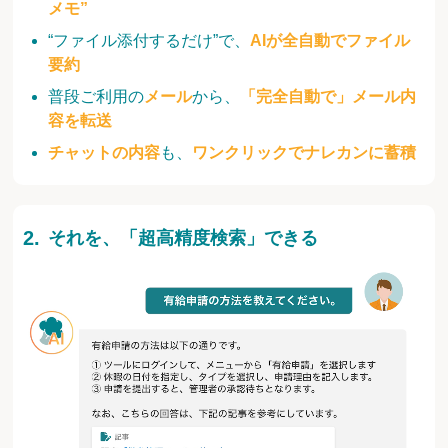
メモ”
“ファイル添付するだけ”で、
AIが全自動でファイル
要約
普段ご利用の
メール
から、
「完全自動で」メール内
容を転送
チャットの内容
も、
ワンクリックでナレカンに蓄積
それを、「超高精度検索」できる