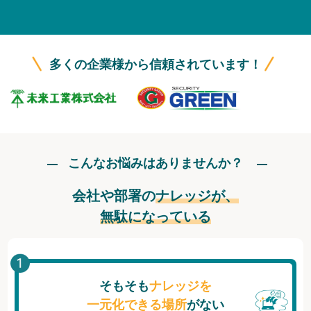
無料トライアル
ログイン
多くの企業様から信頼されています！
こんなお悩みはありませんか？
会社や部署の
ナレッジが、
無駄になっている
そもそも
ナレッジを
一元化できる場所
がない