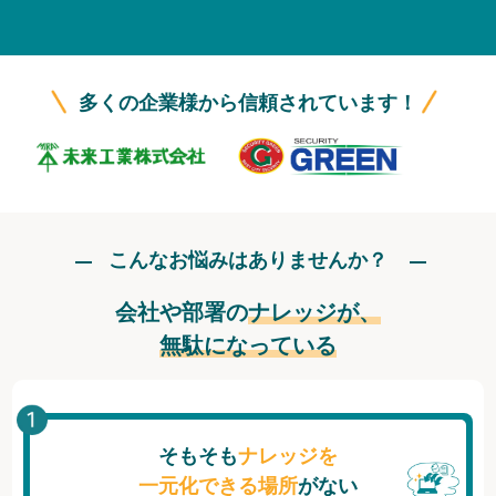
無料トライアル
ログイン
多くの企業様から信頼されています！
こんなお悩みはありませんか？
会社や部署の
ナレッジが、
無駄になっている
そもそも
ナレッジを
一元化できる場所
がない