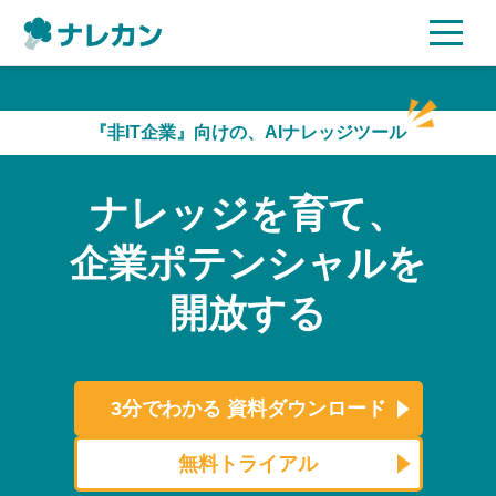
ご利用プラン
『非IT企業』向けの、AIナレッジツール
AI機能
ナレッジを育て、
ご利用企業様の声
企業ポテンシャルを
セキュリティ
開放する
充実サポート
よくある質問
3分でわかる
資料ダウンロード
資料ダウンロード
無料トライアル