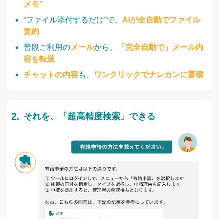
メモ”
“ファイル添付するだけ”で、
AIが全自動でファイル
要約
普段ご利用の
メール
から、
「完全自動で」メール内
容を転送
チャットの内容
も、
ワンクリックでナレカンに蓄積
それを、「超高精度検索」できる