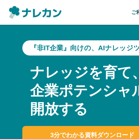
ご
『非IT企業』向けの、AIナレッジ
ナレッジを育て
企業ポテンシャ
開放する
3分でわかる資料ダウンロード