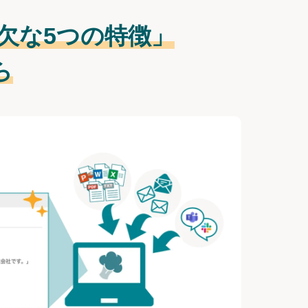
欠な
5つの特徴」
ら