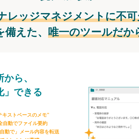
ナレッジマネジメントに不可
を備えた、
唯一のツールだか
所から、
化」できる
テキストベースのメモ”
が全自動でファイル要約
自動で」メール内容を転送