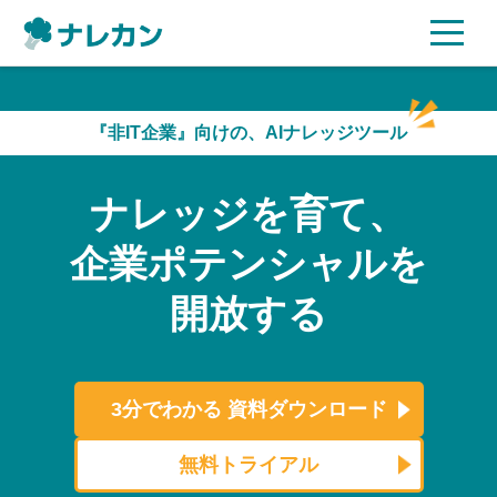
ご利用プラン
『非IT企業』向けの、AIナレッジツール
AI機能
ナレッジを育て、
ご利用企業様の声
企業ポテンシャルを
セキュリティ
開放する
充実サポート
よくある質問
3分でわかる
資料ダウンロード
資料ダウンロード
無料トライアル