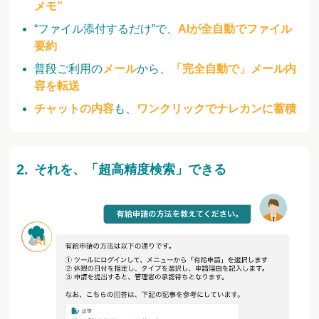
メモ”
“ファイル添付するだけ”で、
AIが全自動でファイル
要約
普段ご利用の
メール
から、
「完全自動で」メール内
容を転送
チャットの内容
も、
ワンクリックでナレカンに蓄積
それを、「超高精度検索」できる