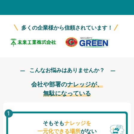
無料トライアル
ログイン
多くの企業様から信頼されています！
こんなお悩みはありませんか？
会社や部署の
ナレッジが、
無駄になっている
そもそも
ナレッジを
一元化できる場所
がない