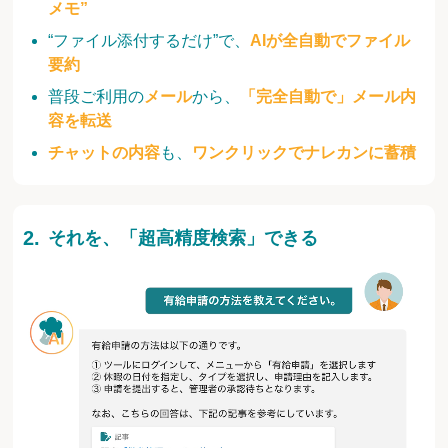
メモ”
“ファイル添付するだけ”で、
AIが全自動でファイル
要約
普段ご利用の
メール
から、
「完全自動で」メール内
容を転送
チャットの内容
も、
ワンクリックでナレカンに蓄積
それを、「超高精度検索」できる