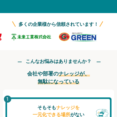
無料トライアル
ログイン
多くの企業様から信頼されています！
こんなお悩みはありませんか？
会社や部署の
ナレッジが、
無駄になっている
そもそも
ナレッジを
一元化できる場所
がない