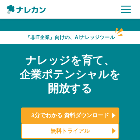
ご利用プラン
『非IT企業』向けの、AIナレッジツール
AI機能
ナレッジを育て、
ご利用企業様の声
企業ポテンシャルを
セキュリティ
開放する
充実サポート
よくある質問
3分でわかる
資料ダウンロード
資料ダウンロード
無料トライアル