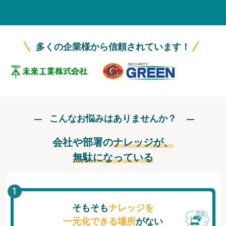
無料トライアル
ログイン
多くの企業様から信頼されています！
こんなお悩みはありませんか？
会社や部署の
ナレッジが、
無駄になっている
そもそも
ナレッジを
一元化できる場所
がない