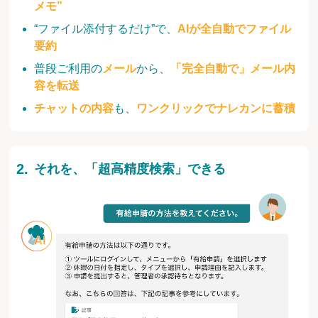
メモ”
“ファイル添付するだけ”で、
AIが全自動でファイル
要約
普段ご利用の
メール
から、
「完全自動で」メール内
容を転送
チャットの内容
も、
ワンクリックでナレカンに蓄積
それを、「超高精度検索」できる