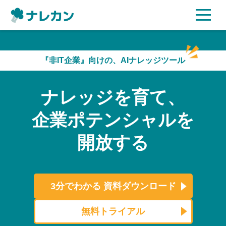
ご利用プラン
『非IT企業』向けの、AIナレッジツール
AI機能
ナレッジを育て、
ご利用企業様の声
企業ポテンシャルを
セキュリティ
開放する
充実サポート
よくある質問
3分でわかる
資料ダウンロード
資料ダウンロード
無料トライアル