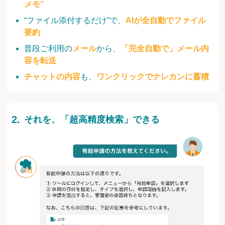
メモ”
“ファイル添付するだけ”で、
AIが全自動でファイル
要約
普段ご利用の
メール
から、
「完全自動で」メール内
容を転送
チャットの内容
も、
ワンクリックでナレカンに蓄積
それを、「超高精度検索」できる