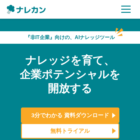
ご利用プラン
『非IT企業』向けの、AIナレッジツール
AI機能
ナレッジを育て、
ご利用企業様の声
企業ポテンシャルを
セキュリティ
開放する
充実サポート
よくある質問
3分でわかる
資料ダウンロード
資料ダウンロード
無料トライアル