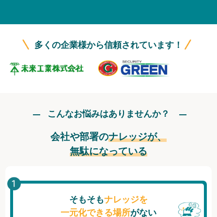
無料トライアル
ログイン
多くの企業様から信頼されています！
こんなお悩みはありませんか？
会社や部署の
ナレッジが、
無駄になっている
そもそも
ナレッジを
一元化できる場所
がない