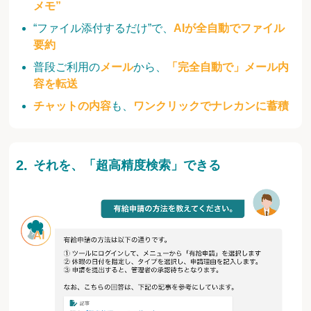
メモ”
“ファイル添付するだけ”で、
AIが全自動でファイル
要約
普段ご利用の
メール
から、
「完全自動で」メール内
容を転送
チャットの内容
も、
ワンクリックでナレカンに蓄積
それを、「超高精度検索」できる