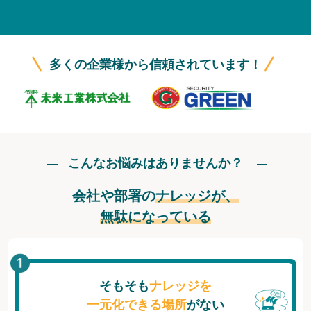
無料トライアル
ログイン
多くの企業様から信頼されています！
こんなお悩みはありませんか？
会社や部署の
ナレッジが、
無駄になっている
そもそも
ナレッジを
一元化できる場所
がない