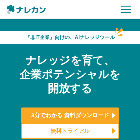
ご利用プラン
『非IT企業』向けの、AIナレッジツール
AI機能
ナレッジを育て、
ご利用企業様の声
企業ポテンシャルを
セキュリティ
開放する
充実サポート
よくある質問
3分でわかる
資料ダウンロード
資料ダウンロード
無料トライアル