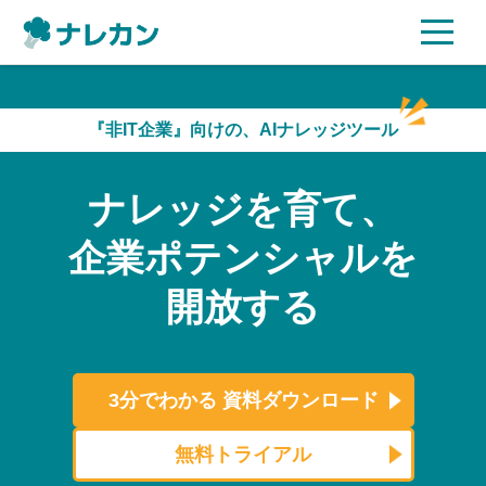
ご利用プラン
『非IT企業』向けの、AIナレッジツール
AI機能
ナレッジを育て、
ご利用企業様の声
企業ポテンシャルを
セキュリティ
開放する
充実サポート
よくある質問
3分でわかる
資料ダウンロード
資料ダウンロード
無料トライアル