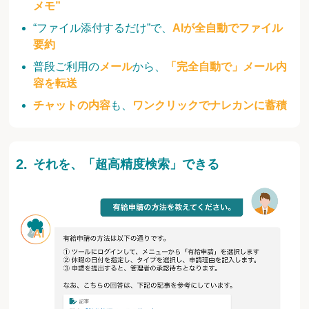
メモ”
“ファイル添付するだけ”で、
AIが全自動でファイル
要約
普段ご利用の
メール
から、
「完全自動で」メール内
容を転送
チャットの内容
も、
ワンクリックでナレカンに蓄積
それを、「超高精度検索」できる