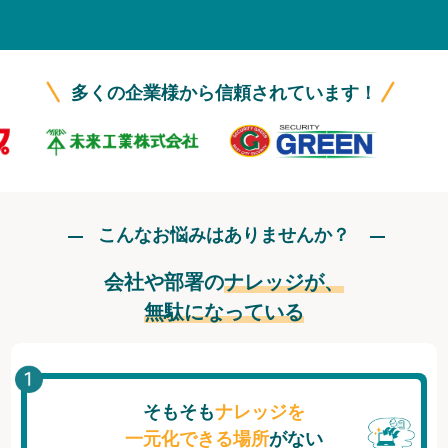
無料トライアル
ログイン
多くの企業様から信頼されています！
こんなお悩みはありませんか？
会社や部署の
ナレッジが、
無駄になっている
そもそも
ナレッジを
一元化できる場所
がない