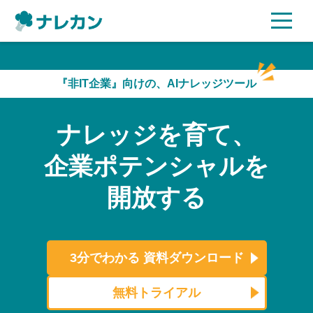
ご利用プラン
『非IT企業』向けの、AIナレッジツール
AI機能
ナレッジを育て、
ご利用企業様の声
企業ポテンシャルを
セキュリティ
開放する
充実サポート
よくある質問
3分でわかる
資料ダウンロード
資料ダウンロード
無料トライアル