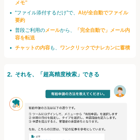
メモ”
“ファイル添付するだけ”で、
AIが全自動でファイル
要約
普段ご利用の
メール
から、
「完全自動で」メール内
容を転送
チャットの内容
も、
ワンクリックでナレカンに蓄積
それを、「超高精度検索」できる