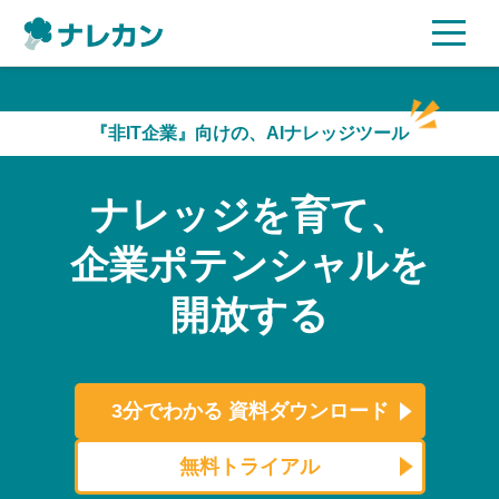
ご利用プラン
『非IT企業』向けの、AIナレッジツール
AI機能
ナレッジを育て、
ご利用企業様の声
企業ポテンシャルを
セキュリティ
開放する
充実サポート
よくある質問
3分でわかる
資料ダウンロード
資料ダウンロード
無料トライアル