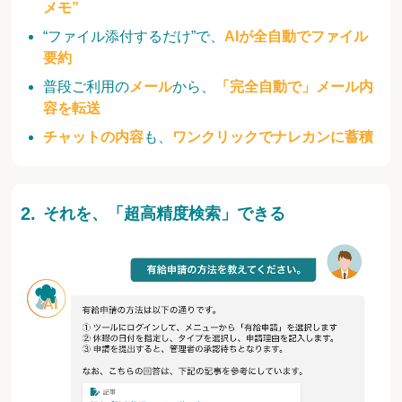
メモ”
“ファイル添付するだけ”で、
AIが全自動でファイル
要約
普段ご利用の
メール
から、
「完全自動で」メール内
容を転送
チャットの内容
も、
ワンクリックでナレカンに蓄積
それを、「超高精度検索」できる