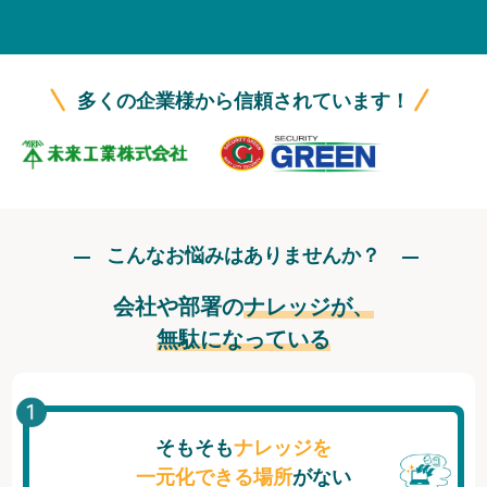
無料トライアル
ログイン
多くの企業様から信頼されています！
こんなお悩みはありませんか？
会社や部署の
ナレッジが、
無駄になっている
そもそも
ナレッジを
一元化できる場所
がない