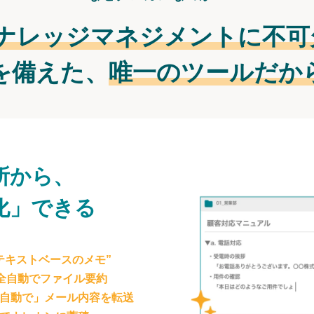
ナレッジマネジメントに不可
を備えた、
唯一のツールだか
所から、
化」できる
テキストベースのメモ”
が全自動でファイル要約
自動で」メール内容を転送