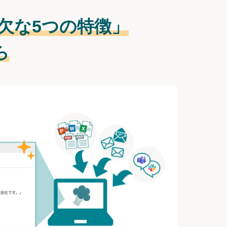
欠な
5つの特徴」
ら