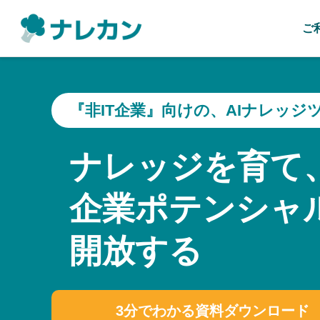
ご
『非IT企業』向けの、AIナレッジ
ナレッジを育て
企業ポテンシャ
開放する
3分でわかる資料ダウンロード