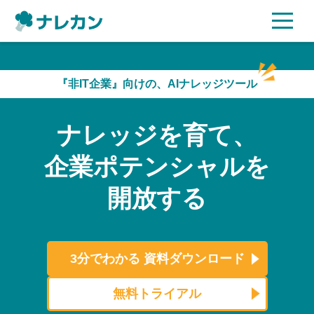
ご利用プラン
『非IT企業』向けの、AIナレッジツール
AI機能
ナレッジを育て、
ご利用企業様の声
企業ポテンシャルを
セキュリティ
開放する
充実サポート
よくある質問
3分でわかる
資料ダウンロード
資料ダウンロード
無料トライアル