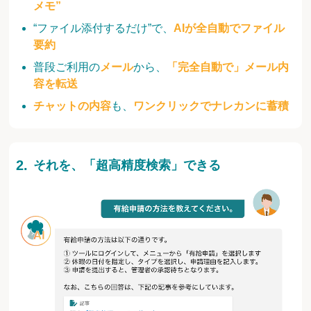
メモ”
“ファイル添付するだけ”で、
AIが全自動でファイル
要約
普段ご利用の
メール
から、
「完全自動で」メール内
容を転送
チャットの内容
も、
ワンクリックでナレカンに蓄積
それを、「超高精度検索」できる