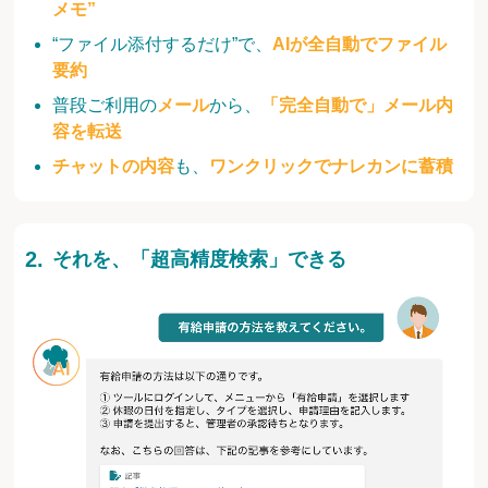
メモ”
“ファイル添付するだけ”で、
AIが全自動でファイル
要約
普段ご利用の
メール
から、
「完全自動で」メール内
容を転送
チャットの内容
も、
ワンクリックでナレカンに蓄積
それを、「超高精度検索」できる