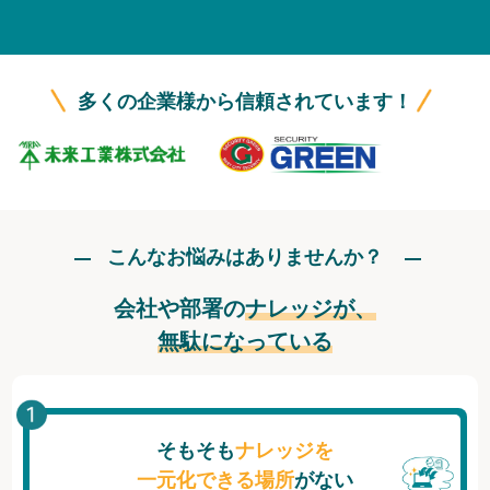
無料トライアル
ログイン
多くの企業様から信頼されています！
こんなお悩みはありませんか？
会社や部署の
ナレッジが、
無駄になっている
そもそも
ナレッジを
一元化できる場所
がない