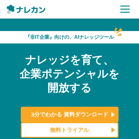
ご利用プラン
『非IT企業』向けの、AIナレッジツール
AI機能
ナレッジを育て、
ご利用企業様の声
企業ポテンシャルを
セキュリティ
開放する
充実サポート
よくある質問
3分でわかる
資料ダウンロード
資料ダウンロード
無料トライアル