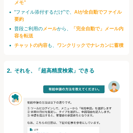
メモ”
“ファイル添付するだけ”で、
AIが全自動でファイル
要約
普段ご利用の
メール
から、
「完全自動で」メール内
容を転送
チャットの内容
も、
ワンクリックでナレカンに蓄積
それを、「超高精度検索」できる