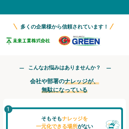
無料トライアル
ログイン
多くの企業様から信頼されています！
こんなお悩みはありませんか？
会社や部署の
ナレッジが、
無駄になっている
そもそも
ナレッジを
一元化できる場所
がない