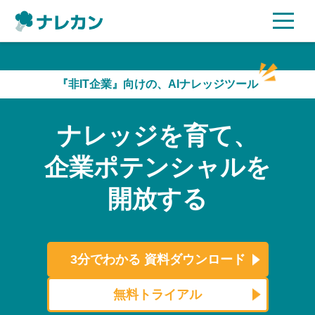
ご利用プラン
『非IT企業』向けの、AIナレッジツール
AI機能
ナレッジを育て、
ご利用企業様の声
企業ポテンシャルを
セキュリティ
開放する
充実サポート
よくある質問
3分でわかる
資料ダウンロード
資料ダウンロード
無料トライアル