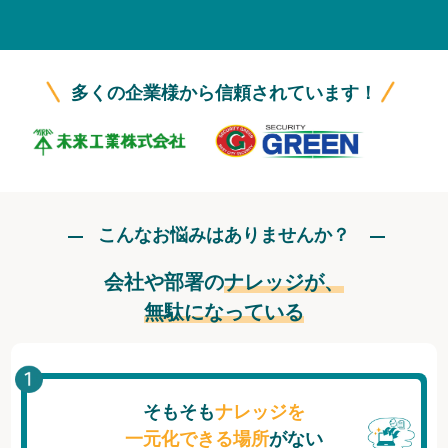
無料トライアル
ログイン
多くの企業様から信頼されています！
こんなお悩みはありませんか？
会社や部署の
ナレッジが、
無駄になっている
そもそも
ナレッジを
一元化できる場所
がない