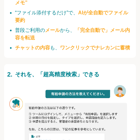
メモ”
“ファイル添付するだけ”で、
AIが全自動でファイル
要約
普段ご利用の
メール
から、
「完全自動で」メール内
容を転送
チャットの内容
も、
ワンクリックでナレカンに蓄積
それを、「超高精度検索」できる