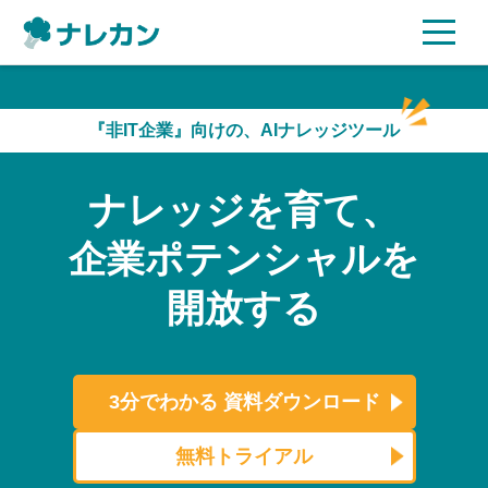
ご利用プラン
『非IT企業』向けの、AIナレッジツール
AI機能
ナレッジを育て、
ご利用企業様の声
企業ポテンシャルを
セキュリティ
開放する
充実サポート
よくある質問
3分でわかる
資料ダウンロード
資料ダウンロード
無料トライアル