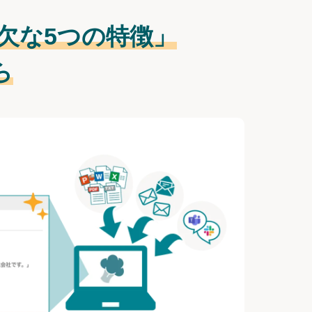
欠な
5つの特徴」
ら