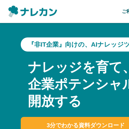
ご
『非IT企業』向けの、AIナレッジ
ナレッジを育て
企業ポテンシャ
開放する
3分でわかる資料ダウンロード