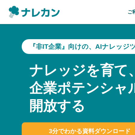
ご
『非IT企業』向けの、AIナレッジ
ナレッジを育て
企業ポテンシャ
開放する
3分でわかる資料ダウンロード