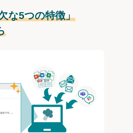
欠な
5つの特徴」
ら