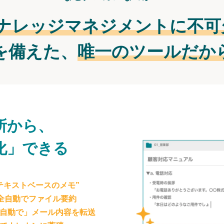
ナレッジマネジメントに不可
を備えた、
唯一のツールだか
所から、
化」できる
テキストベースのメモ”
が全自動でファイル要約
自動で」メール内容を転送