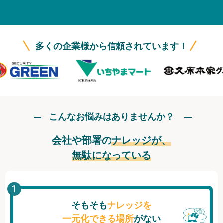
無料トライアル
ログイン
多くの企業様から信頼されています！
こんなお悩みはありませんか？
会社や部署の
ナレッジが、
無駄になっている
そもそも
ナレッジを
一元化できる場所
がない