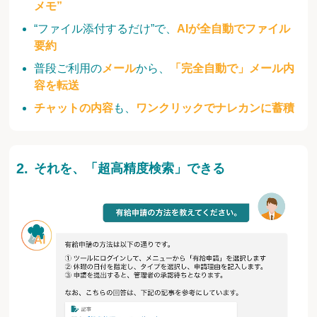
メモ”
“ファイル添付するだけ”で、
AIが全自動でファイル
要約
普段ご利用の
メール
から、
「完全自動で」メール内
容を転送
チャットの内容
も、
ワンクリックでナレカンに蓄積
それを、「超高精度検索」できる