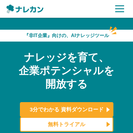
ご利用プラン
『非IT企業』向けの、AIナレッジツール
AI機能
ナレッジを育て、
ご利用企業様の声
企業ポテンシャルを
セキュリティ
開放する
充実サポート
よくある質問
3分でわかる
資料ダウンロード
資料ダウンロード
無料トライアル