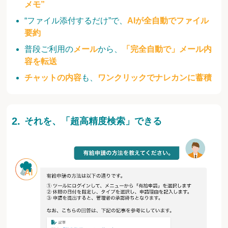
メモ”
“ファイル添付するだけ”で、
AIが全自動でファイル
要約
普段ご利用の
メール
から、
「完全自動で」メール内
容を転送
チャットの内容
も、
ワンクリックでナレカンに蓄積
それを、「超高精度検索」できる