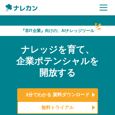
ご利用プラン
『非IT企業』向けの、AIナレッジツール
AI機能
ナレッジを育て、
ご利用企業様の声
企業ポテンシャルを
セキュリティ
開放する
充実サポート
よくある質問
3分でわかる
資料ダウンロード
資料ダウンロード
無料トライアル