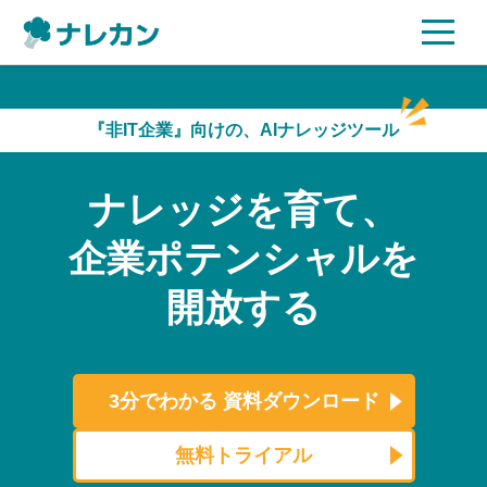
ご利用プラン
『非IT企業』向けの、AIナレッジツール
AI機能
ナレッジを育て、
ご利用企業様の声
企業ポテンシャルを
セキュリティ
開放する
充実サポート
よくある質問
3分でわかる
資料ダウンロード
資料ダウンロード
無料トライアル