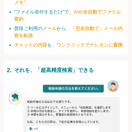
メモ”
“ファイル添付するだけ”で、
AIが全自動でファイル
要約
普段ご利用の
メール
から、
「完全自動で」メール内
容を転送
チャットの内容
も、
ワンクリックでナレカンに蓄積
それを、「超高精度検索」できる