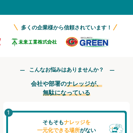
無料トライアル
ログイン
多くの企業様から信頼されています！
こんなお悩みはありませんか？
会社や部署の
ナレッジが、
無駄になっている
そもそも
ナレッジを
一元化できる場所
がない