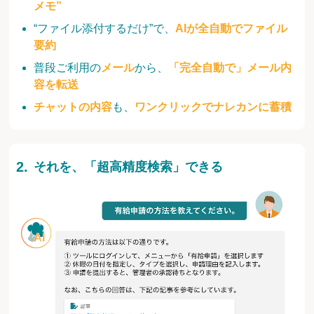
メモ”
“ファイル添付するだけ”で、
AIが全自動でファイル
要約
普段ご利用の
メール
から、
「完全自動で」メール内
容を転送
チャットの内容
も、
ワンクリックでナレカンに蓄積
それを、「超高精度検索」できる