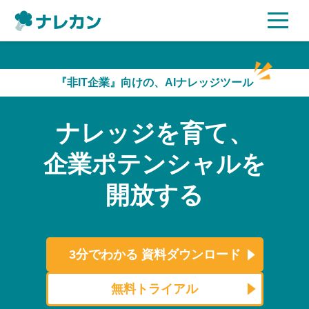
ご利用プラン
『非IT企業』向けの、AIナレッジツール
AI機能
ナレッジを育て、
ご利用企業様の声
企業ポテンシャルを
セキュリティ
開放する
充実サポート
よくある質問
3分でわかる
資料ダウンロード
資料ダウンロード
無料トライアル