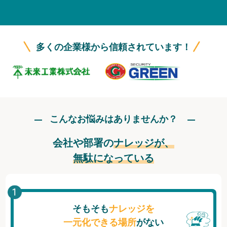
無料トライアル
ログイン
多くの企業様から信頼されています！
こんなお悩みはありませんか？
会社や部署の
ナレッジが、
無駄になっている
そもそも
ナレッジを
一元化できる場所
がない