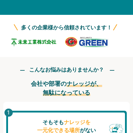
無料トライアル
ログイン
多くの企業様から信頼されています！
こんなお悩みはありませんか？
会社や部署の
ナレッジが、
無駄になっている
そもそも
ナレッジを
一元化できる場所
がない