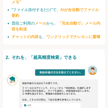
メモ”
“ファイル添付するだけ”で、
AIが全自動でファイル
要約
普段ご利用の
メール
から、
「完全自動で」メール内
容を転送
チャットの内容
も、
ワンクリックでナレカンに蓄積
それを、「超高精度検索」できる