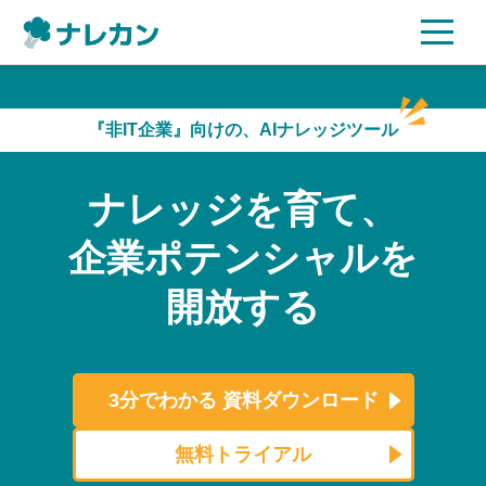
ご利用プラン
『非IT企業』向けの、AIナレッジツール
AI機能
ナレッジを育て、
ご利用企業様の声
企業ポテンシャルを
セキュリティ
開放する
充実サポート
よくある質問
3分でわかる
資料ダウンロード
資料ダウンロード
無料トライアル