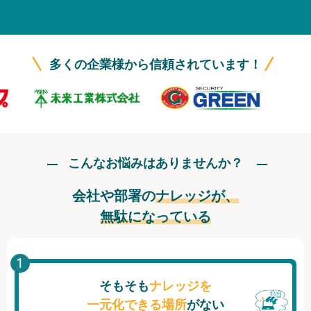
無料トライアル
ログイン
多くの企業様から信頼されています！
こんなお悩みはありませんか？
会社や部署の
ナレッジが、
無駄になっている
そもそも
ナレッジを
一元化できる場所
がない