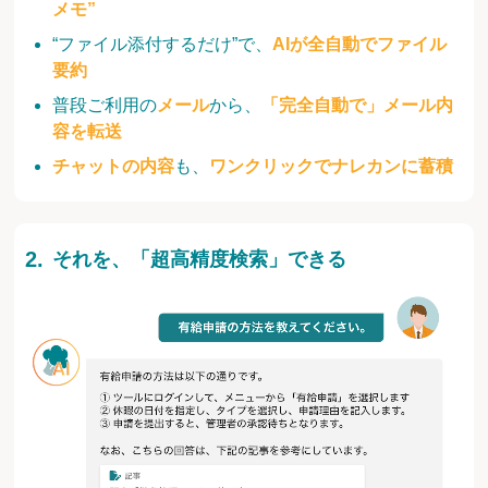
メモ”
“ファイル添付するだけ”で、
AIが全自動でファイル
要約
普段ご利用の
メール
から、
「完全自動で」メール内
容を転送
チャットの内容
も、
ワンクリックでナレカンに蓄積
それを、「超高精度検索」できる