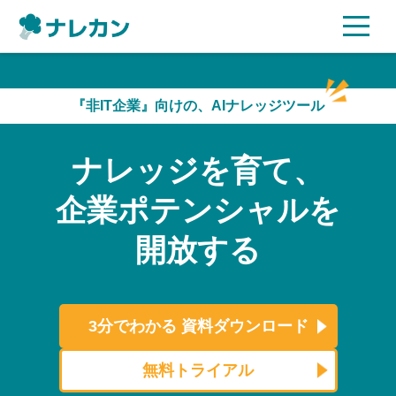
ご利用プラン
『非IT企業』向けの、AIナレッジツール
AI機能
ナレッジを育て、
ご利用企業様の声
企業ポテンシャルを
セキュリティ
開放する
充実サポート
よくある質問
3分でわかる
資料ダウンロード
資料ダウンロード
無料トライアル