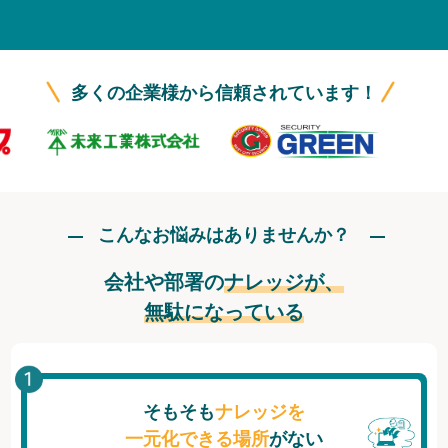
無料トライアル
ログイン
多くの企業様から信頼されています！
こんなお悩みはありませんか？
会社や部署の
ナレッジが、
無駄になっている
そもそも
ナレッジを
一元化できる場所
がない