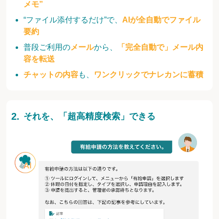
メモ”
“ファイル添付するだけ”で、
AIが全自動でファイル
要約
普段ご利用の
メール
から、
「完全自動で」メール内
容を転送
チャットの内容
も、
ワンクリックでナレカンに蓄積
それを、「超高精度検索」できる