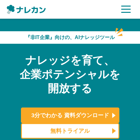
ご利用プラン
『非IT企業』向けの、AIナレッジツール
AI機能
ナレッジを育て、
ご利用企業様の声
企業ポテンシャルを
セキュリティ
開放する
充実サポート
よくある質問
3分でわかる
資料ダウンロード
資料ダウンロード
無料トライアル