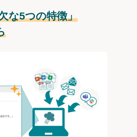
欠な
5つの特徴」
ら