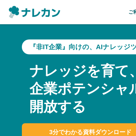
ご
『非IT企業』向けの、AIナレッジ
ナレッジを育て
企業ポテンシャ
開放する
3分でわかる資料ダウンロード