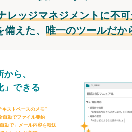
ナレッジマネジメントに不可
を備えた、
唯一のツールだか
所から、
化」できる
テキストベースのメモ”
が全自動でファイル要約
自動で」メール内容を転送