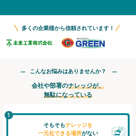
無料トライアル
ログイン
多くの企業様から信頼されています！
こんなお悩みはありませんか？
会社や部署の
ナレッジが、
無駄になっている
そもそも
ナレッジを
一元化できる場所
がない