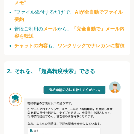
メモ”
“ファイル添付するだけ”で、
AIが全自動でファイル
要約
普段ご利用の
メール
から、
「完全自動で」メール内
容を転送
チャットの内容
も、
ワンクリックでナレカンに蓄積
それを、「超高精度検索」できる