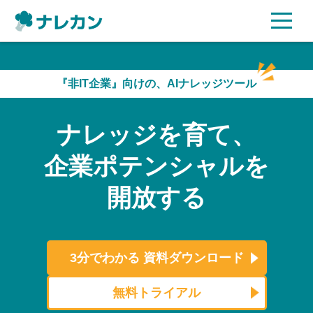
ご利用プラン
『非IT企業』向けの、AIナレッジツール
AI機能
ナレッジを育て、
ご利用企業様の声
企業ポテンシャルを
セキュリティ
開放する
充実サポート
よくある質問
3分でわかる
資料ダウンロード
資料ダウンロード
無料トライアル