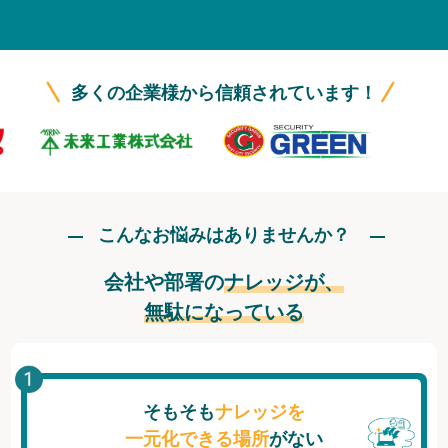
無料トライアル
ログイン
多くの企業様から信頼されています！
こんなお悩みはありませんか？
会社や部署の
ナレッジが、
無駄になっている
そもそも
ナレッジを
一元化できる場所
がない