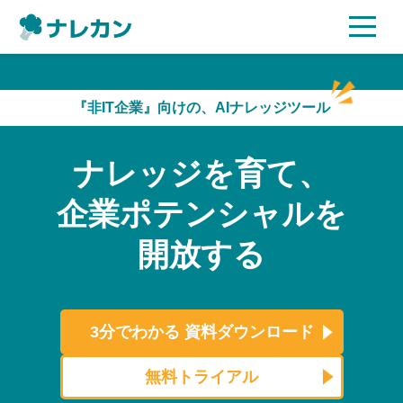
ご利用プラン
『非IT企業』向けの、AIナレッジツール
AI機能
ナレッジを育て、
ご利用企業様の声
企業ポテンシャルを
セキュリティ
開放する
充実サポート
よくある質問
3分でわかる
資料ダウンロード
資料ダウンロード
無料トライアル