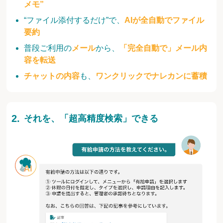
メモ”
“ファイル添付するだけ”で、
AIが全自動でファイル
要約
普段ご利用の
メール
から、
「完全自動で」メール内
容を転送
チャットの内容
も、
ワンクリックでナレカンに蓄積
それを、「超高精度検索」できる