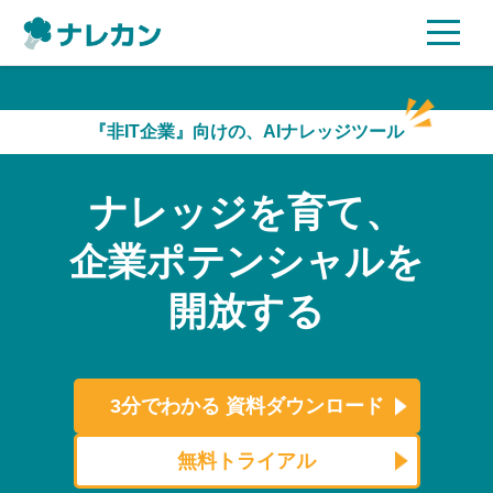
ご利用プラン
『非IT企業』向けの、AIナレッジツール
AI機能
ナレッジを育て、
ご利用企業様の声
企業ポテンシャルを
セキュリティ
開放する
充実サポート
よくある質問
3分でわかる
資料ダウンロード
資料ダウンロード
無料トライアル