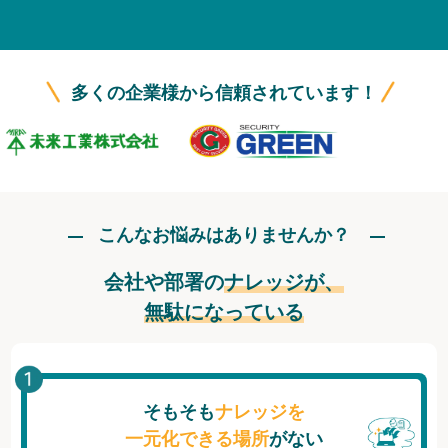
無料トライアル
ログイン
多くの企業様から信頼されています！
こんなお悩みはありませんか？
会社や部署の
ナレッジが、
無駄になっている
そもそも
ナレッジを
一元化できる場所
がない