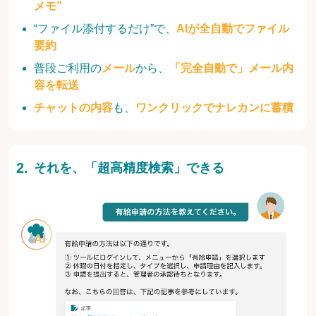
メモ”
“ファイル添付するだけ”で、
AIが全自動でファイル
要約
普段ご利用の
メール
から、
「完全自動で」メール内
容を転送
チャットの内容
も、
ワンクリックでナレカンに蓄積
それを、「超高精度検索」できる