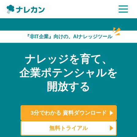
ご利用プラン
『非IT企業』向けの、AIナレッジツール
AI機能
ナレッジを育て、
ご利用企業様の声
企業ポテンシャルを
セキュリティ
開放する
充実サポート
よくある質問
3分でわかる
資料ダウンロード
資料ダウンロード
無料トライアル