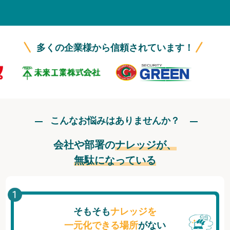
無料トライアル
ログイン
多くの企業様から信頼されています！
こんなお悩みはありませんか？
会社や部署の
ナレッジが、
無駄になっている
そもそも
ナレッジを
一元化できる場所
がない