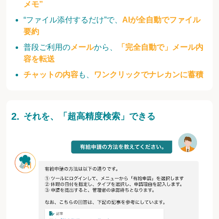
メモ”
“ファイル添付するだけ”で、
AIが全自動でファイル
要約
普段ご利用の
メール
から、
「完全自動で」メール内
容を転送
チャットの内容
も、
ワンクリックでナレカンに蓄積
それを、「超高精度検索」できる