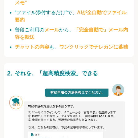
メモ”
“ファイル添付するだけ”で、
AIが全自動でファイル
要約
普段ご利用の
メール
から、
「完全自動で」メール内
容を転送
チャットの内容
も、
ワンクリックでナレカンに蓄積
それを、「超高精度検索」できる