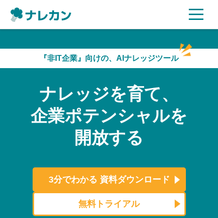
ご利用プラン
『非IT企業』向けの、AIナレッジツール
AI機能
ナレッジを育て、
ご利用企業様の声
企業ポテンシャルを
セキュリティ
開放する
充実サポート
よくある質問
3分でわかる
資料ダウンロード
資料ダウンロード
無料トライアル