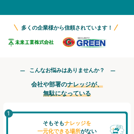
無料トライアル
ログイン
多くの企業様から信頼されています！
こんなお悩みはありませんか？
会社や部署の
ナレッジが、
無駄になっている
そもそも
ナレッジを
一元化できる場所
がない